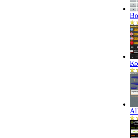
Bo
Ко
Al