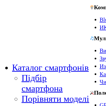
Ком
Bl
ИК
Мул
Ви
Зв
Каталог смартфонів
Из
Ка
Підбір
Чи
смартфона
Пол
Порівняти моделі
GP