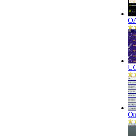
OA
UC
On