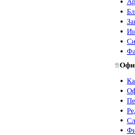
Ар
Бл
За
Ин
Си
Фа
Офи
Ка
Оф
Пе
Ре
Сл
Ф