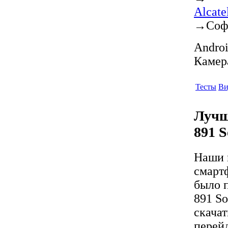
Alcat
→
Соф
Androi
Камер
Тесты
Ви
Лучш
891 S
Наши 
смарт
было 
891 So
скачат
перей