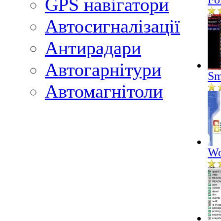
GPS навігатори
Автосигналізації
Антирадари
Автогарнітури
Sm
Автомагнітоли
Wo