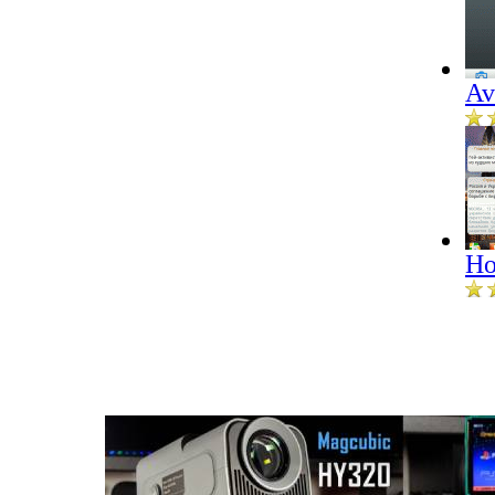
Av
Но