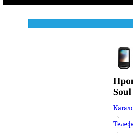
Про
Soul
Катал
→
Телеф
→