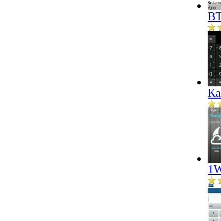
BT
Ка
1W