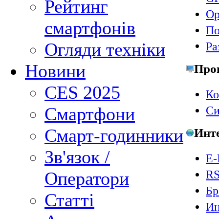
Рейтинг
Ор
смартфонів
По
Огляди техніки
Ра
Новини
Про
CES 2025
Ко
Смартфони
Си
Смарт-годинники
Инт
Зв'язок /
E-
RS
Оператори
Бр
Статті
Ин