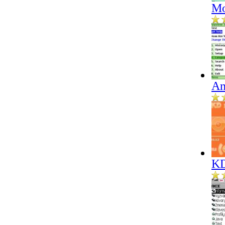
Mo
An
KD