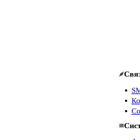
Свя
SM
Ко
Со
Сис