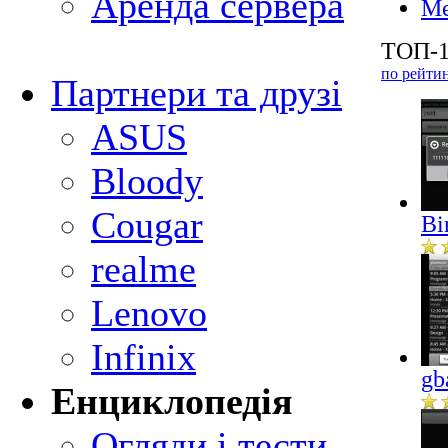
Аренда сервера
Ме
ТОП-1
по рейти
Партнери та друзі
ASUS
Bloody
Cougar
Bi
realme
Lenovo
Infinix
gb
Енциклопедія
Огляди і тести