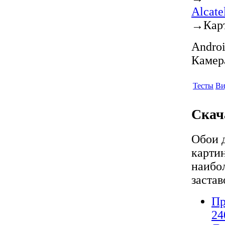
Alcat
→
Кар
Androi
Камер
Тесты
Ви
Скач
Обои 
карти
наибо
заста
Пр
24