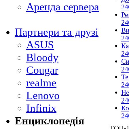
Аренда сервера
24
Ре
24
Партнери та друзі
Ви
24
ASUS
Ка
24
Bloody
Си
Cougar
24
Те
realme
24
Не
Lenovo
24
Infinix
Ко
24
Енциклопедія
ТОП-1