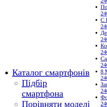
24
По
24
С 
24
Де
24
Ко
24
Са
24
Каталог смартфонів
8 
24
Підбір
За
24
смартфона
Фо
Порівняти моделі
24