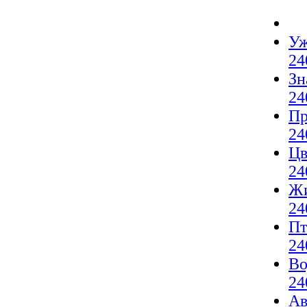
Уж
24
Зн
24
Пр
24
Цв
24
Жи
24
Пт
24
Во
24
Ав