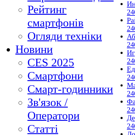
И
Рейтинг
24
Ра
смартфонів
24
Огляди техніки
Аб
24
Новини
И
CES 2025
24
Ед
Смартфони
24
М
Смарт-годинники
24
Зв'язок /
Фа
24
Оператори
Де
24
Статті
До