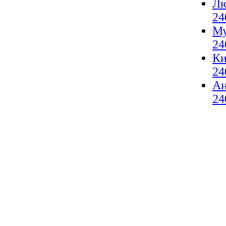
Лю
24
Му
24
Ки
24
А
24